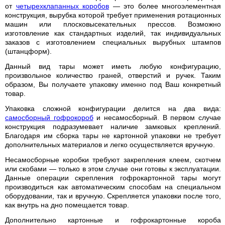
от
четырехклапанных коробов
— это более многоэлементная
конструкции
конструкция, вырубка которой требует применения ротационных
машин или плосковысекательных прессов. Возможно
изготовление как стандартных изделий, так индивидуальных
Коробка «крышка-дно»
заказов с изготовлением специальных вырубных штампов
(штанцформ).
Гофролотки
Данный вид тары может иметь любую конфигурацию,
произвольное количество граней, отверстий и ручек. Таким
Самосборные коробки
образом, Вы получаете упаковку именно под Ваш конкретный
товар.
Упаковка сложной конфигурации делится на два вида:
самосборный гофрокороб
и несамосборный. В первом случае
конструкция подразумевает наличие замковых креплений.
Благодаря им сборка тары не картонной упаковки не требует
дополнительных материалов и легко осуществляется вручную.
Несамосборные коробки требуют закрепления клеем, скотчем
или скобами — только в этом случае они готовы к эксплуатации.
Данные операции скрепления гофрокартонной тары могут
производиться как автоматическим способам на специальном
оборудовании, так и вручную. Скрепляется упаковки после того,
как внутрь на дно помещается товар.
Дополнительно картонные и гофрокартонные короба