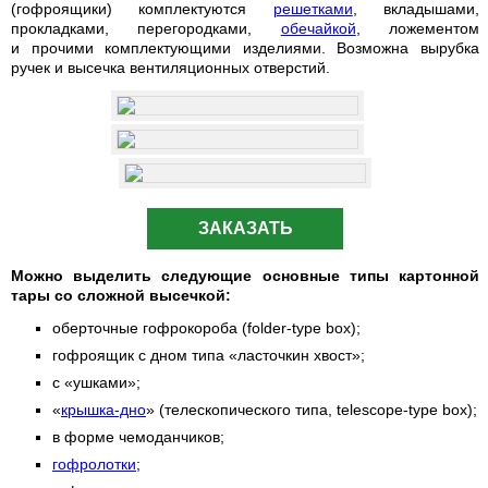
(гофроящики) комплектуются
решетками
, вкладышами,
прокладками, перегородками,
обечайкой
, ложементом
и прочими комплектующими изделиями. Возможна вырубка
ручек и высечка вентиляционных отверстий.
ЗАКАЗАТЬ
Можно выделить следующие основные типы картонной
тары со сложной высечкой:
оберточные гофрокороба (folder-type box);
гофроящик с дном типа «ласточкин хвост»;
с «ушками»;
«
крышка-дно
» (телескопического типа, telescope-type box);
в форме чемоданчиков;
гофролотки
;