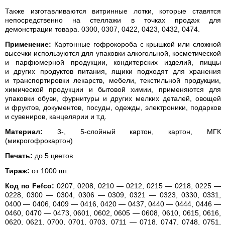
Также изготавливаются витринные лотки, которые ставятся
непосредственно на стеллажи в точках продаж для
демонстрации товара. 0300, 0307, 0422, 0423, 0432, 0474.
Применение:
Картонные гофрокороба с крышкой или сложной
высечки используются для упаковки алкогольной, косметической
и парфюмерной продукции, кондитерских изделий, пиццы
и других продуктов питания, ящики подходят для хранения
и транспортировки лекарств, мебели, текстильной продукции,
химической продукции и бытовой химии, применяются для
упаковки обуви, фурнитуры и других мелких деталей, овощей
и фруктов, документов, посуды, одежды, электроники, подарков
и сувениров, канцелярии и т.д.
Материал:
3-, 5-слойный картон, картон, МГК
(микрогофрокартон)
Печать:
до 5 цветов
Тираж:
от 1000 шт.
Код по Fefco:
0207, 0208, 0210 — 0212, 0215 — 0218, 0225 —
0228, 0300 — 0304, 0306 — 0309, 0321 — 0323, 0330, 0331,
0400 — 0406, 0409 — 0416, 0420 — 0437, 0440 — 0444, 0446 —
0460, 0470 — 0473, 0601, 0602, 0605 — 0608, 0610, 0615, 0616,
0620, 0621, 0700, 0701, 0703, 0711 — 0718, 0747, 0748, 0751,